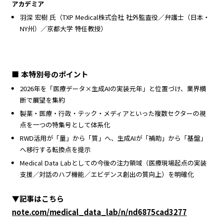
アカデミア
羽深 宏樹 氏（TXP Medical株式会社 社外監査役／弁護士（日本・
NY州）／京都大学 特任教授）
■ 本特別号のポイント
2026年を「医療データ×生成AIの実装元年」と位置づけ、業界横
断で展望を集約
製薬・医療・行政・テック・メディアといった複数セクターの視
点を一つの特集号として体系化
RWD活用が「量」から「質」へ、生成AIが「補助」から「基盤」
へ移行する転換点を提示
Medical Data Labとしての今後の注力領域（医療現場起点の実装
支援／対話のハブ機能／エビデンス創出の質向上）を明確化
▼記事はこちら
note.com/medical_data_lab/n/nd6875cad3277