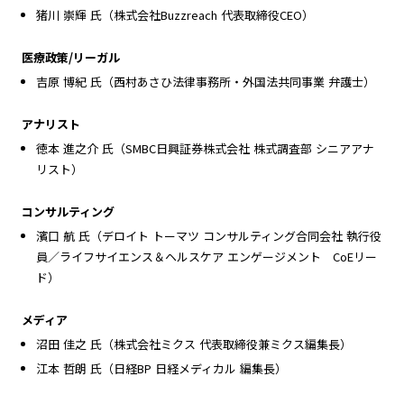
猪川 崇輝 氏（株式会社Buzzreach 代表取締役CEO）
医療政策/リーガル
吉原 博紀 氏（西村あさひ法律事務所・外国法共同事業 弁護士）
アナリスト
徳本 進之介 氏（SMBC日興証券株式会社 株式調査部 シニアアナ
リスト）
コンサルティング
濱口 航 氏（デロイト トーマツ コンサルティング合同会社 執行役
員／ライフサイエンス＆ヘルスケア エンゲージメント CoEリー
ド）
メディア
沼田 佳之 氏（株式会社ミクス 代表取締役兼ミクス編集長）
江本 哲朗 氏（日経BP 日経メディカル 編集長）