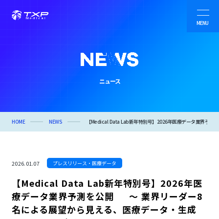
MENU
病院・自治体向けシステム
ニュース
製薬業界向けサービス
TXP Research
HOME
NEWS
【Medical Data Lab新年特別号】2026年医療データ
会社情報
2026.01.07
プレスリリース・医療データ
【Medical Data Lab新年特別号】2026年医
ニュース
療データ業界予測を公開 〜 業界リーダー8
名による展望から見える、医療データ・生成
事例紹介・オウンドメディア