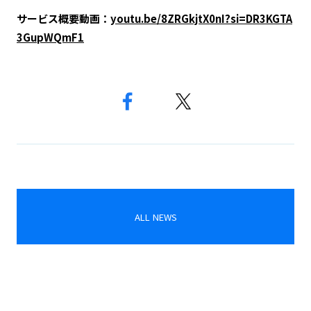
サービス概要動画：
youtu.be/8ZRGkjtX0nI?si=DR3KGTA
3GupWQmF1
ALL NEWS