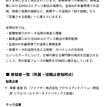
換する年になると見込まれています。医療現場での業務DX、製薬企
業におけるRWDエビデンス創出の高度化、生成AIの本番環境での活
用、制度と実務の接続など、医療データ活用は「試す段階」から
「定着させる段階」へと進んでいきます。
本特別号では、
・医療現場でのデータ活用の現実と課題
・製薬企業におけるRWDエビデンス創出の質的転換
・生成AIの本番環境での活用と業務変革
・医療データ利活用を支える制度・ガバナンスの方向性
といったテーマについて、立場の異なる専門家の視点を交差させる
ことで、次の実装フェーズの輪郭を立体的に描き出しています。
■ 寄稿者一覧（所属・役職は寄稿時点）
製薬企業
東郷 香苗 氏（ファイザー株式会社 アクセスアンドバリュー統括
部 リアルワールドデータアナリティクス部長）
テック企業