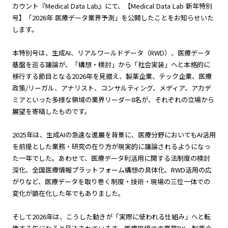
カウント『Medical Data Lab』にて、【Medical Data Lab 新年特別
号】「2026年 医療データ業界予測」を公開したことをお知らせいた
します。
本特別号は、生成AI、リアルワールドデータ（RWD）、医療データ
基盤を巡る議論が、「構想・検討」から「社会実装」へと本格的に
移行する節目となる2026年を見据え、製薬企業、テック企業、医療
政策/リーガル、アナリスト、コンサルティング、メディア、アカデ
ミアといった多様な領域の業界リーダー8名が、それぞれの立場から
展望を寄稿したものです。
2025年は、生成AIの急速な進展を背景に、医療分野においてもAI活用
を前提とした業務・研究の在り方が現実的に議論されるようになっ
た一年でした。あわせて、医療データ利活用に関する法制度の検討
深化、全国医療情報プラットフォーム構想の具体化、RWD活用の広
がりなど、医療データを取り巻く制度・技術・現場の三位一体での
変化が顕在化した年でもありました。
そして2026年は、こうした動きが「実際に使われる仕組み」へと転