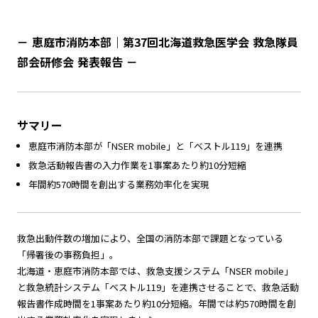
－
恵庭市消防本部｜第37回北海道救急医学会 救急隊員
採用情報
部会研修会 発表報告
－
JA
EN
サマリー
恵庭市消防本部が「NSER mobile」と「ベストル119」を連携
救急活動報告書の入力作業を1事案あたり約10分短縮
年間約570時間を創出する業務効率化を実現
救急出動件数の増加により、全国の消防本部で課題となっている
「帰署後の事務負担」。
北海道・恵庭市消防本部では、救急支援システム「NSER mobile」
と救急統計システム「ベストル119」を連携させることで、救急活動
報告書作成時間を1事案あたり約10分短縮。年間では約570時間を創