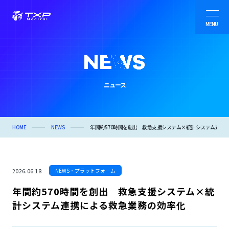
MENU
病院・自治体向けシステム
ニュース
製薬業界向けサービス
TXP Research
HOME
NEWS
年間約570時間を創出 救急支援システム×統計システム連携
会社情報
2026.06.18
NEWS・プラットフォーム
年間約570時間を創出 救急支援システム×統
ニュース
計システム連携による救急業務の効率化
事例紹介・オウンドメディア