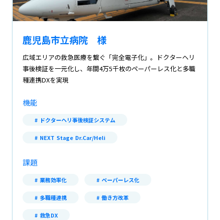
採用情報
鹿児島市立病院 様
広域エリアの救急医療を繋ぐ「完全電子化」。ドクターヘリ
事後検証を一元化し、年間4万5千枚のペーパーレス化と多職
JA
EN
種連携DXを実現
機能
ドクターヘリ事後検証システム
NEXT Stage Dr.Car/Heli
課題
業務効率化
ペーパーレス化
多職種連携
働き方改革
救急DX