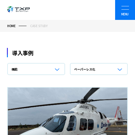
MENU
HOME
CASE STUDY
病院・自治体向けシステム
製薬業界向けサービス
導入事例
機能
ペーパーレス化
TXP Research
会社情報
ニュース
事例紹介・オウンドメディア