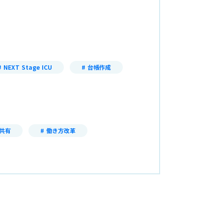
NEXT Stage ICU
台帳作成
共有
働き方改革