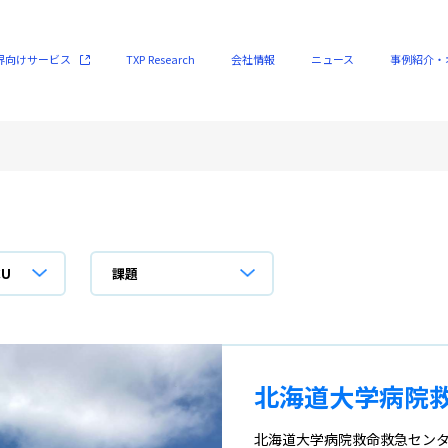
界向けサービス
TXP Research
会社情報
ニュース
事例紹介・
救急・ICUシステム
会社概要
導入事例
病院向け生成AIシステム
代表メッセージ
国家プロジェクト参画事例
救急隊／医療連携システム
経営陣紹介
オウンドメディア
CU
課題
臨床研究システム
メンバー紹介
TXP CLUB
オンコロジーDBシステム
私たちの思い
Webinar・イベント情報
北海道大学病院
北海道大学病院救命救急センター
ESG
連動企画